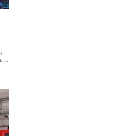
nd
dass