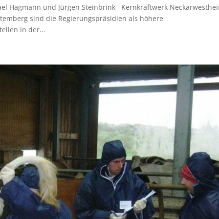
ael Hagmann und Jürgen Steinbrink Kernkraftwerk Neckarwesthe
temberg sind die Regierungspräsidien als höhere
llen in der...