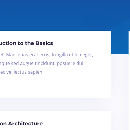
uction to the Basics
t. Maecenas erat eros, fringilla et leo eget,
isque sed augue tincidunt, posuere dui
ec vel lectus sapien.
ion Architecture