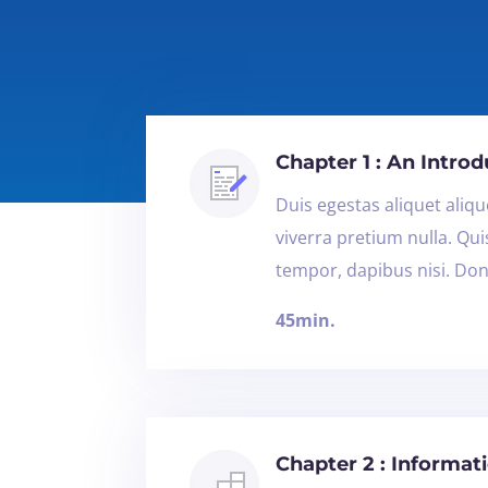
Chapter 1 : An Introd
Duis egestas aliquet alique
viverra pretium nulla. Qu
tempor, dapibus nisi. Don
45min.
Chapter 2 : Informat