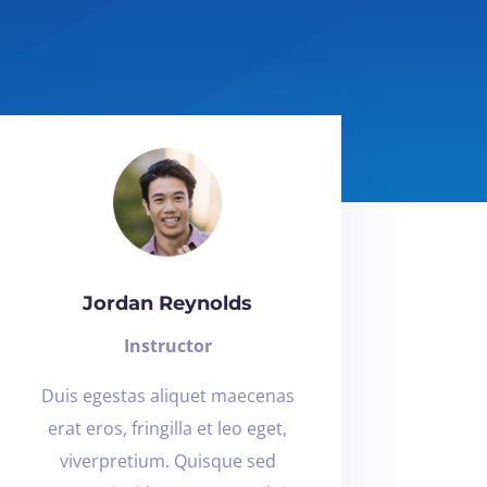
Jordan Reynolds
Instructor
Duis egestas aliquet maecenas
erat eros, fringilla et leo eget,
viverpretium. Quisque sed