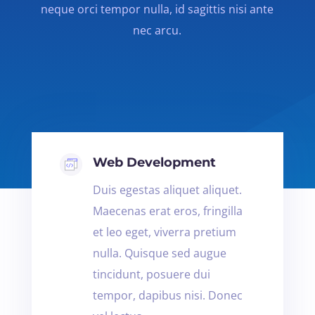
neque orci tempor nulla, id sagittis nisi ante
nec arcu.
Web Development
Duis egestas aliquet aliquet.
Maecenas erat eros, fringilla
et leo eget, viverra pretium
nulla. Quisque sed augue
tincidunt, posuere dui
tempor, dapibus nisi. Donec