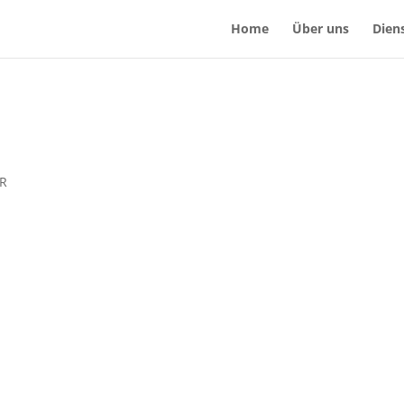
Home
Über uns
Dien
bR